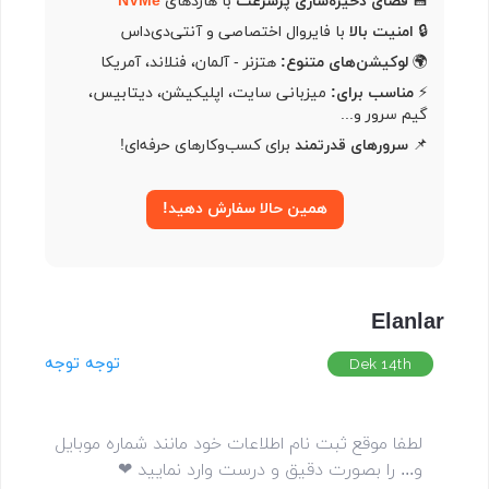
💾
فضای ذخیره‌سازی پرسرعت
با هاردهای
NVMe
🔒
امنیت بالا
با فایروال اختصاصی و آنتی‌دی‌داس
🌍
لوکیشن‌های متنوع:
هتزنر - آلمان، فنلاند، آمریکا
⚡️
مناسب برای:
میزبانی سایت، اپلیکیشن، دیتابیس،
گیم سرور و...
📌
سرورهای قدرتمند
برای کسب‌وکارهای حرفه‌ای!
همین حالا سفارش دهید!
Elanlar
توجه توجه
Dek 14th
لطفا موقع ثبت نام اطلاعات خود مانند شماره موبایل
و... را بصورت دقیق و درست وارد نمایید ❤