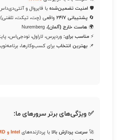
🛡
امنیت تضمین‌شده
با فایروال و آنتی‌دی‌داس
🔄
پشتیبانی ۲۴/۷
واقعی (چت، تیکت، تلفنی)
🌍
هاست خارج (آلمان)،
Nuremberg
⚡
مناسب برای:
وردپرس، لاراول، نود‌جی‌اس، پایت
📌
بهترین انتخاب
برای کسب‌وکارها، برنامه‌نوی
✅ ویژگی‌های برتر سرورهای ما:
🚀
سرعت پردازش بالا
با پردازنده‌های
Intel و AMD