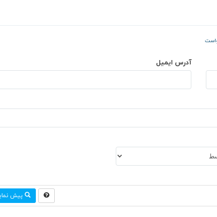
واست
آدرس ایمیل
پیش نما