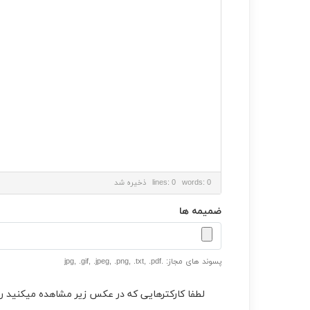
lines: 0 words: 0
ذخیره شد
ضمیمه ها
پسوند های مجاز: .jpg, .gif, .jpeg, .png, .txt, .pdf
لطفا کارکترهایی که در عکس زیر مشاهده میکنید را و