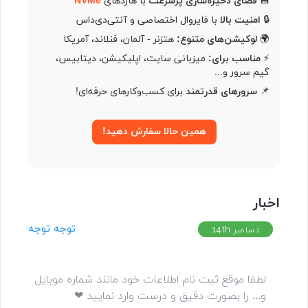
💾
فضای ذخیره‌سازی پرسرعت
با هاردهای
NVMe
🔒
امنیت بالا
با فایروال اختصاصی و آنتی‌دی‌داس
🌍
لوکیشن‌های متنوع:
هتزنر - آلمان، فنلاند، آمریکا
⚡️
مناسب برای:
میزبانی سایت، اپلیکیشن، دیتابیس،
گیم سرور و...
📌
سرورهای قدرتمند
برای کسب‌وکارهای حرفه‌ای!
همین حالا سفارش دهید!
اخبار
توجه توجه
دسامبر 14th
لطفا موقع ثبت نام اطلاعات خود مانند شماره موبایل
و... را بصورت دقیق و درست وارد نمایید ❤